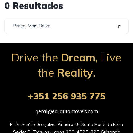
0
Resultados
Preço: Mais Baixo
Drive the
Dream
, Live
the
Reality
.
+351 256 935 775
geral@ea-automoveis.com
Sede:
R. Trás-os-Lagos 380, 4525-325 Guisande