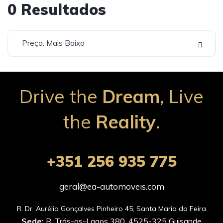
0
Resultados
Preço: Mais Baixo
Drive the
Dream
, Live
the
Reality
.
+351 256 935 775
geral@ea-automoveis.com
Sede:
R. Trás-os-Lagos 380, 4525-325 Guisande