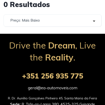
0
Resultados
Preço: Mais Baixo
Drive the
Dream
, Live
the
Reality
.
+351 256 935 775
geral@ea-automoveis.com
Sede:
R. Trás-os-Lagos 380, 4525-325 Guisande