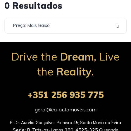
0
Resultados
Preço: Mais Baixo
Drive the
Dream
, Live
the
Reality
.
+351 256 935 775
geral@ea-automoveis.com
Sede:
R. Trás-os-Lagos 380, 4525-325 Guisande