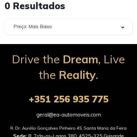
0
Resultados
Preço: Mais Baixo
Drive the
Dream
, Live
the
Reality
.
+351 256 935 775
geral@ea-automoveis.com
Sede:
R. Trás-os-Lagos 380, 4525-325 Guisande