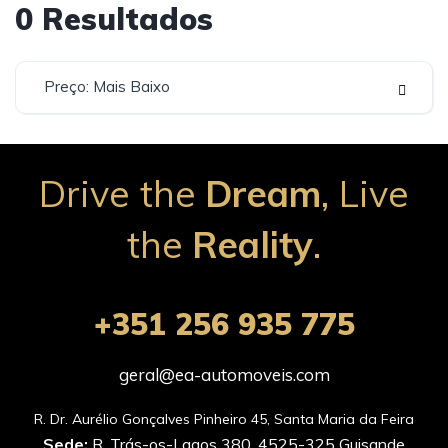
0
Resultados
Preço: Mais Baixo
Drive the
Dream
, Live
the
Reality
.
+351 256 935 775
geral@ea-automoveis.com
Sede:
R. Trás-os-Lagos 380, 4525-325 Guisande