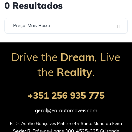
0
Resultados
Preço: Mais Baixo
Drive the
Dream
, Live
the
Reality
.
+351 256 935 775
geral@ea-automoveis.com
Sede:
R. Trás-os-Lagos 380, 4525-325 Guisande