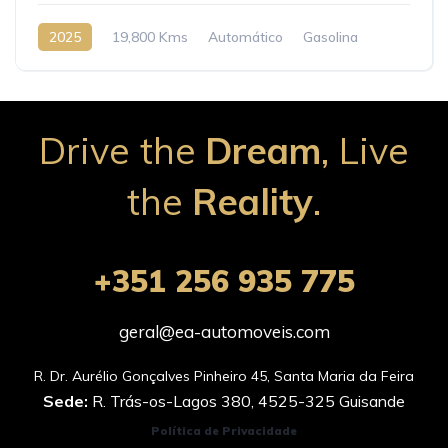
2025
19,800 Kms
Automático
Gasolina
Drive the
Dream
, Live
the
Reality
.
+351 256 935 775
geral@ea-automoveis.com
Sede:
R. Trás-os-Lagos 380, 4525-325 Guisande
Política de Privacidade