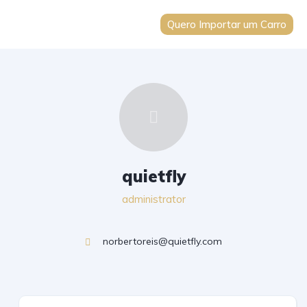
Quero Importar um Carro
quietfly
administrator
norbertoreis@quietfly.com