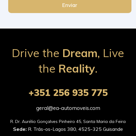
Enviar
Drive the
Dream
, Live
the
Reality
.
+351 256 935 775
geral@ea-automoveis.com
Sede:
R. Trás-os-Lagos 380, 4525-325 Guisande