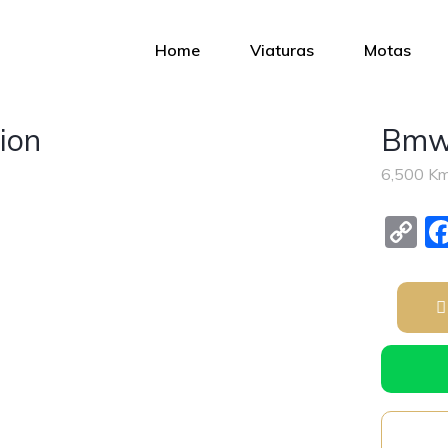
Home
Viaturas
Motas
ion
Bmw 
6,500 K
C
o
p
y
Li
n
k