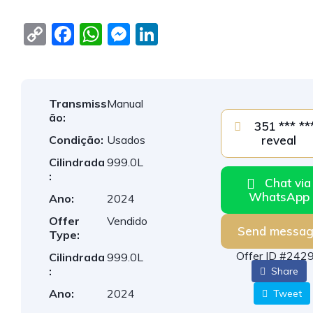
C
F
W
M
Li
o
a
h
e
n
p
c
at
ss
k
y
e
s
e
e
Transmiss
Manual
Li
b
A
n
dI
ão:
351 *** *** -
n
o
p
g
n
Condição:
Usados
reveal
k
o
p
er
Cilindrada
999.0L
:
Chat via
k
WhatsApp
Ano:
2024
Offer
Vendido
Send messa
Type:
Offer ID #242
Cilindrada
999.0L
:
Share
Ano:
2024
Tweet