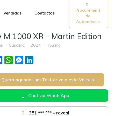
Procurement
Vendidas
Contactos
de
Automóveis
M 1000 XR - Martin Edition
ms
Gasolina
2024
Touring
F
W
M
Li
a
h
e
n
c
at
ss
k
Quero agendar um Test-drive a este Veículo
e
s
e
e
b
A
n
dI
Chat via WhatsApp
o
p
g
n
o
p
er
351 *** *** - reveal