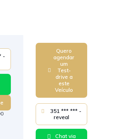
Quero
agendar
um
Test-
drive a
este
Veículo
ge
351 *** *** -
90
reveal
Chat via