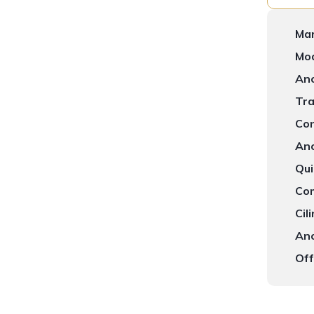
Mar
Mod
Ano
Tra
Con
Ano
Qui
Com
Cil
Ano
Off