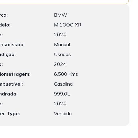
k
ca:
BMW
elo:
M 1OOO XR
:
2024
nsmissão:
Manual
dição:
Usados
:
2024
lometragem:
6,500 Kms
bustível:
Gasolina
indrada:
999.0L
:
2024
er Type:
Vendido