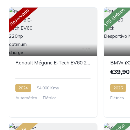
100 Elétrico
Reservado
12
Renault Mégane E-Tech EV60 220hp optimum charge
€39,9
2024
54,000 Kms
2025
Automático
Elétrico
Elétrico