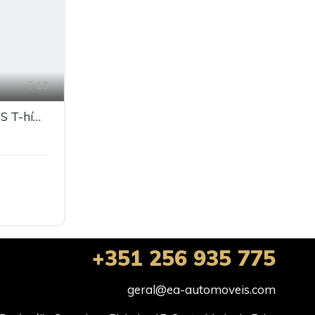
13
Porsche 992 Targa 4 GTS T-híbrid
+351 256 935 775
geral@ea-automoveis.com