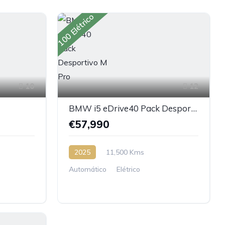
100 Elétrico
10
12
BMW i5 eDrive40 Pack Desportivo M Pro
€57,990
2025
11,500 Kms
Automático
Elétrico