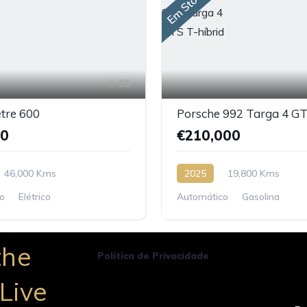
Em Stock
15
etre 600
90
€210,000
46,000 Kms
2025
19,800 Kms
o
Elétrico
Automático
Gasolina
the
Política de Privacidade
 Live