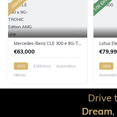
100 Elétrico
Hibrido
13
Mercedes-Benz CLE 300 e 9G-TRONIC Edition AMG Line
Lotus El
€63,000
€79,9
2025
3,500 Kms
Automático
2024
Híbrido
Automátic
Drive 
Dream
,