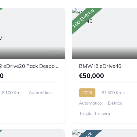
100 Elétrico
12
BMW iX2 eDrive20 Pack Desportivo M
BMW i5 eDrive40
00
€50,000
6,100 Kms
Automático
2023
67,500 Kms
Automático
Elétrico
Tração Traseira