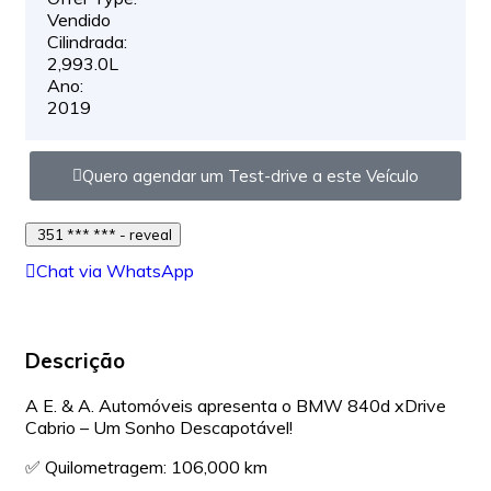
Vendido
Cilindrada:
2,993.0L
Ano:
2019
Quero agendar um Test-drive a este Veículo
351 *** *** - reveal
Chat via WhatsApp
Descrição
A E. & A. Automóveis apresenta o BMW 840d xDrive
Cabrio – Um Sonho Descapotável!
✅ Quilometragem: 106,000 km