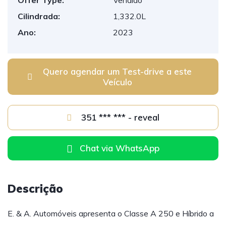
Offer Type:
Vendido
Cilindrada:
1,332.0L
Ano:
2023
Quero agendar um Test-drive a este
Veículo
351 *** *** - reveal
Chat via WhatsApp
Descrição
E. & A. Automóveis apresenta o Classe A 250 e Híbrido a