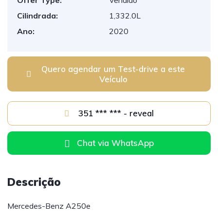
Offer Type:
Vendido
Cilindrada:
1,332.0L
Ano:
2020
Quero agendar um Test-drive a este
Veículo
351 *** *** - reveal
Chat via WhatsApp
Descrição
Mercedes-Benz A250e