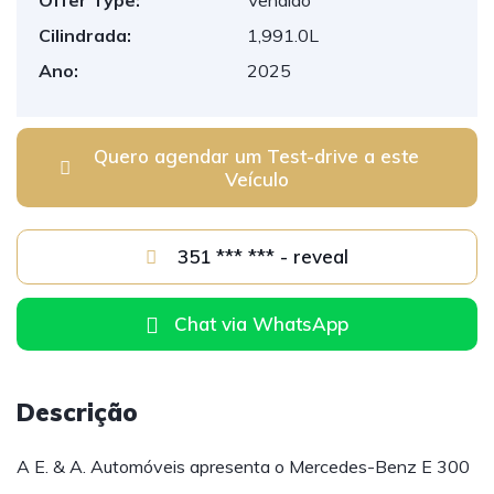
Offer Type:
Vendido
Cilindrada:
1,991.0L
Ano:
2025
Quero agendar um Test-drive a este
Veículo
351 *** *** - reveal
Chat via WhatsApp
Descrição
A E. & A. Automóveis apresenta o Mercedes-Benz E 300