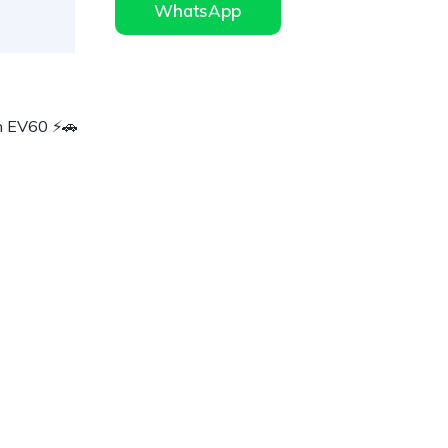
WhatsApp
h EV60 ⚡🚗