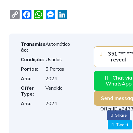
C
F
W
M
Li
o
a
h
e
n
p
c
at
ss
k
y
e
s
e
e
Transmiss
Automático
Li
b
A
n
dI
ão:
351 *** *** -
n
o
p
g
n
Condição:
Usados
reveal
k
o
p
er
Portas:
5 Portas
Chat via
k
Ano:
2024
WhatsApp
Offer
Vendido
Type:
Send messa
Ano:
2024
Offer ID #243
Share
Tweet