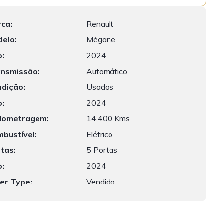
k
ca:
Renault
elo:
Mégane
:
2024
nsmissão:
Automático
dição:
Usados
:
2024
lometragem:
14,400 Kms
bustível:
Elétrico
tas:
5 Portas
:
2024
er Type:
Vendido