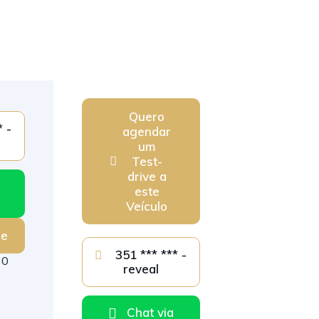
Quero
agendar
um
Test-
drive a
este
Veículo
ge
351 *** *** -
30
reveal
Chat via