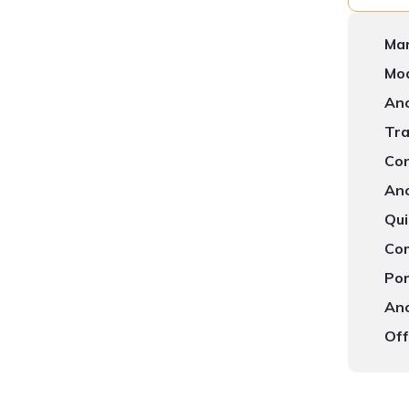
Mar
Mod
Ano
Tra
Con
Ano
Qui
Com
Por
Ano
Off