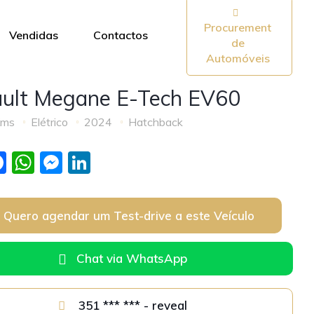
Procurement
Vendidas
Contactos
de
Automóveis
ult Megane E-Tech EV60
Kms
Elétrico
2024
Hatchback
F
W
M
Li
a
h
e
n
c
at
ss
k
Quero agendar um Test-drive a este Veículo
e
s
e
e
b
A
n
dI
Chat via WhatsApp
o
p
g
n
o
p
er
351 *** *** - reveal