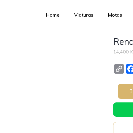
Home
Viaturas
Motas
Rena
14,400 
C
o
p
y
Li
n
k